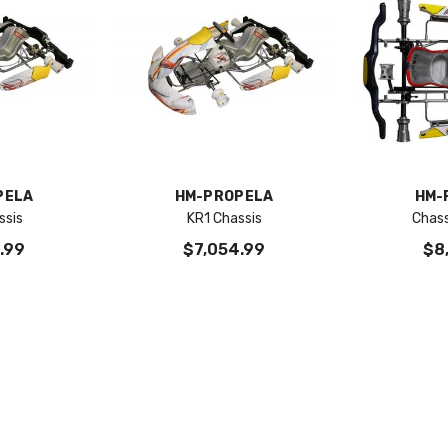
VENDOR:
VENDOR:
PELA
HM-PROPELA
HM-
ssis
KR1 Chassis
Chass
.99
$7,054.99
$8