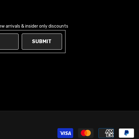
w arrivals & insider only discounts
SUBMIT
P
m