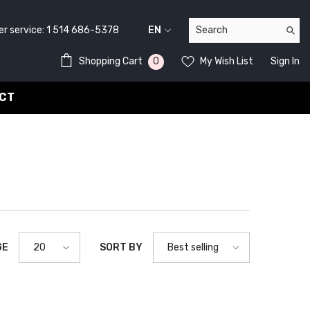
r service:
1 514 686-5378
EN
FR
0
0
Shopping Cart
My Wish List
Sign In
EN
items
CT
GE
SORT BY
20
Best selling