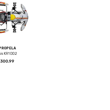
PROPELA
is KR1 DD2
,300.99