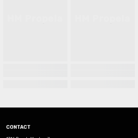
HM Propela
HM Propela
CONTACT