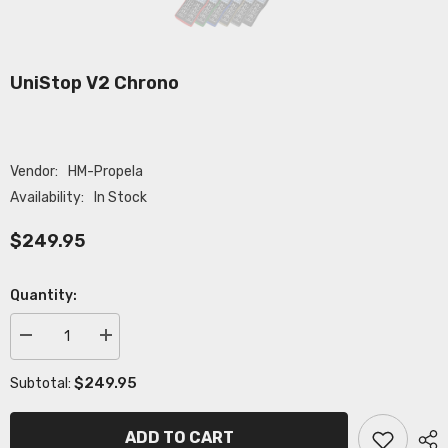
UniStop V2 Chrono
Vendor:
HM-Propela
Availability:
In Stock
$249.95
Quantity:
Decrease
Increase
quantity
quantity
for
for
$249.95
Subtotal:
UniStop
UniStop
V2
V2
Chrono
Chrono
ADD TO CART