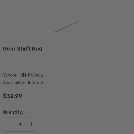
Gear Shift Rod
Vendor:
HM-Propela
Availability:
In Stock
$32.99
Quantity:
Decrease
Increase
quantity
quantity