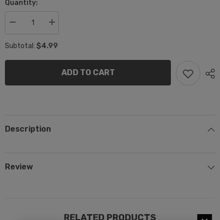
Quantity:
Decrease
Increase
quantity
quantity
for
for
$4.99
Subtotal:
Throttle
Throttle
pedal
pedal
spring
spring
ADD TO CART
Description
Review
RELATED PRODUCTS