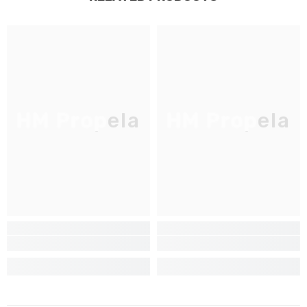
JOIGNEZ-VOUS À NOTRE
LISTE D'ENVOI
Inscrivez-vous pour des mises à jour
exclusives, nouveautés et réductions
réservées aux initiés
HM Propela
HM Propela
SUBMIT
Non Merci