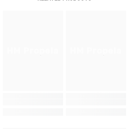
JOIGNEZ-VOUS À NOTRE
LISTE D'ENVOI
Inscrivez-vous pour des mises à jour
exclusives, nouveautés et réductions
réservées aux initiés
HM Propela
HM Propela
SUBMIT
Non Merci