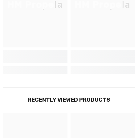
HM Propela
HM Propela
Inscrivez-vous pour des mises à jour
exclusives, nouveautés et réductions
réservées aux initiés
SUBMIT
Non Merci
RECENTLY VIEWED PRODUCTS