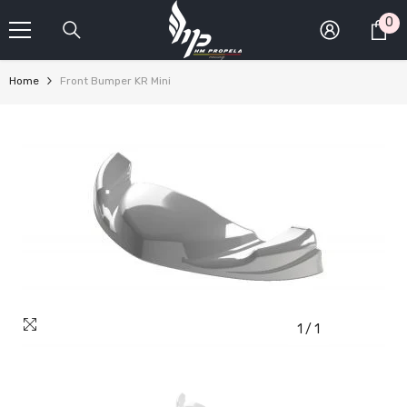
SKIP TO CONTENT
0
0
it
Home
Front Bumper KR Mini
1
/
1