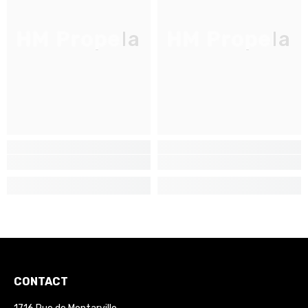
HM Propela
HM Propela
CONTACT