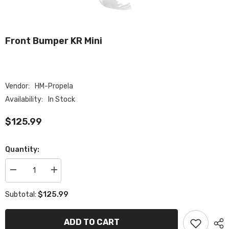
Front Bumper KR Mini
Vendor:
HM-Propela
Availability:
In Stock
$125.99
Quantity:
Decrease
Increase
quantity
quantity
for
for
$125.99
Subtotal:
Front
Front
bumper
bumper
KR
KR
Mini
Mini
ADD TO CART