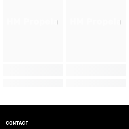
HM Propela
HM Propela
CONTACT