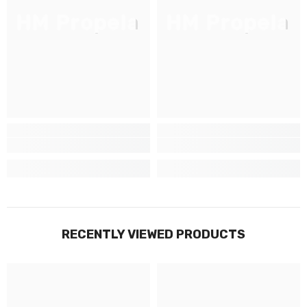
LISTE D'ENVOI
HM Propela
HM Propela
Inscrivez-vous pour des mises à jour
exclusives, nouveautés et réductions
réservées aux initiés
SUBMIT
Non Merci
RECENTLY VIEWED PRODUCTS