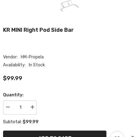
KR MINI Right Pod Side Bar
Vendor:
HM-Propela
Availability:
In Stock
$99.99
Quantity:
Decrease
Increase
quantity
quantity
for
for
$99.99
Subtotal:
KR
KR
MINI
MINI
right
right
Pod
Pod