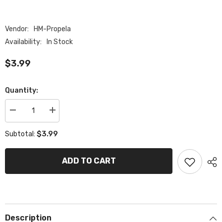
Vendor:
HM-Propela
Availability:
In Stock
$3.99
Quantity:
Decrease
Increase
quantity
quantity
for
for
$3.99
Subtotal:
Inferno
Inferno
Pinion
Pinion
Snap
Snap
Ring
Ring
ADD TO CART
Description