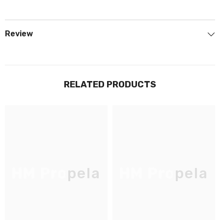
Review
JOIGNEZ-VOUS À NOTRE
LISTE D'ENVOI
RELATED PRODUCTS
Inscrivez-vous pour des mises à jour
exclusives, nouveautés et réductions
réservées aux initiés
HM Propela
HM Propela
SUBMIT