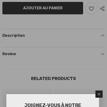
SL
SL
6.5
6.5
AJOUTER AU PANIER
rear
rear
Nordam
Nordam
rouge
rouge
Description
Review
RELATED PRODUCTS
JOIGNEZ-VOUS À NOTRE