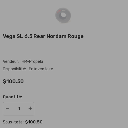
Vega SL 6.5 Rear Nordam Rouge
Vendeur:
HM-Propela
Disponibilité:
En inventaire
$100.50
Quantité:
Réduire
Augmenter
la
la
quantité
quantité
$100.50
Sous-total:
de
de
Vega
Vega