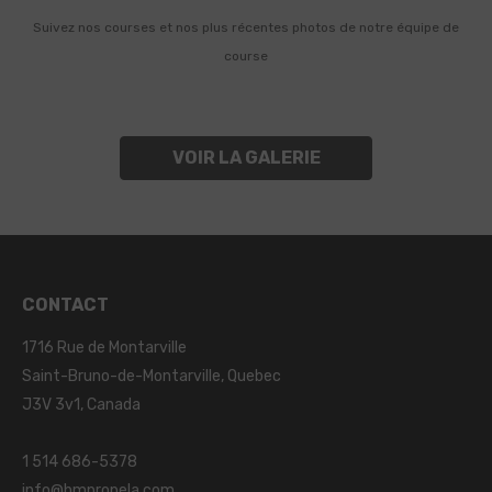
Suivez nos courses et nos plus récentes photos de notre équipe de
course
VOIR LA GALERIE
CONTACT
1716 Rue de Montarville
Saint-Bruno-de-Montarville, Quebec
J3V 3v1, Canada
1 514 686-5378
info@hmpropela.com