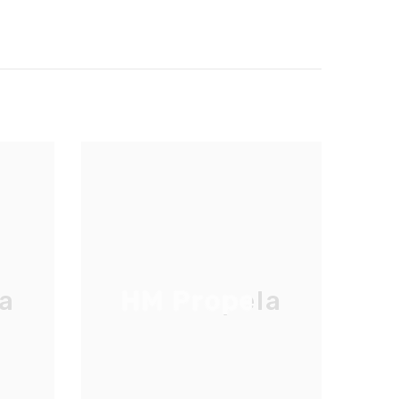
a
HM Propela