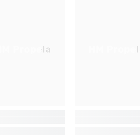
JOIGNEZ-VOUS À NOTRE
LISTE D'ENVOI
Inscrivez-vous pour des mises à jour
M Propela
HM Propel
exclusives, nouveautés et réductions
réservées aux initiés
S'INSCRIRE
Non Merci