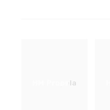
HM Propela
H