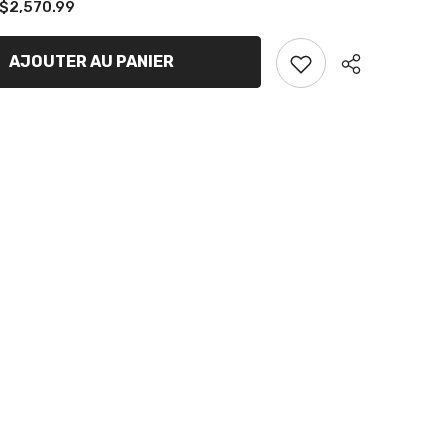
2,570.99
de
Tube
KR1
AJOUTER AU PANIER
Partager