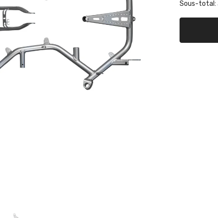
$
Sous-total:
de
Tube
KR1