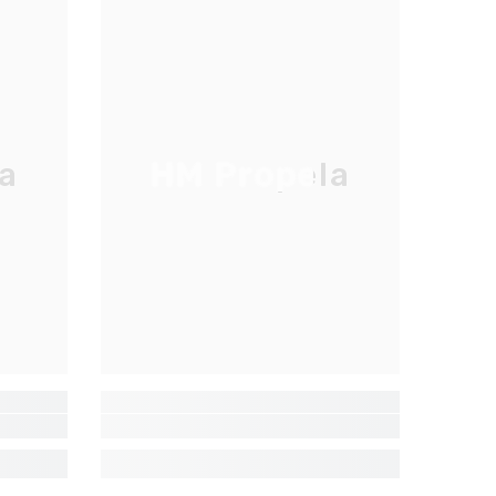
a
HM Propela