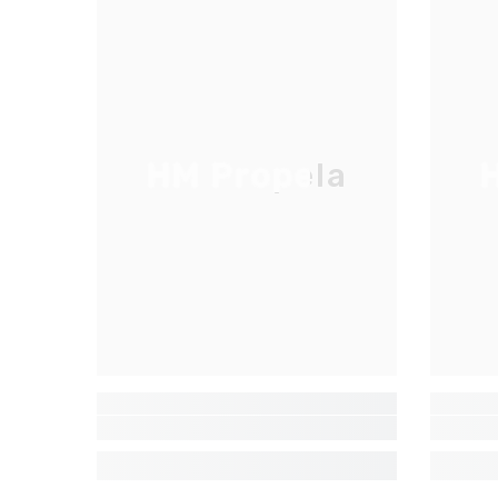
HM Propela
H