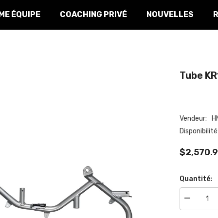
E ÉQUIPE
COACHING PRIVÉ
NOUVELLES
Tube KR1
Vendeur:
HM
Disponibilité:
$2,570.9
Quantité:
Réduire
la
quantité