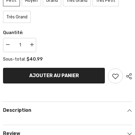
Petit
Moyen
Grand
Tres Grand
Très Petit
Très Grand
Quantité:
Réduire
Augmenter
la
la
quantité
quantité
$40.99
Sous-total:
de
de
t-
t-
shirt
shirt
KR
KR
AJOUTER AU PANIER
Description
Review