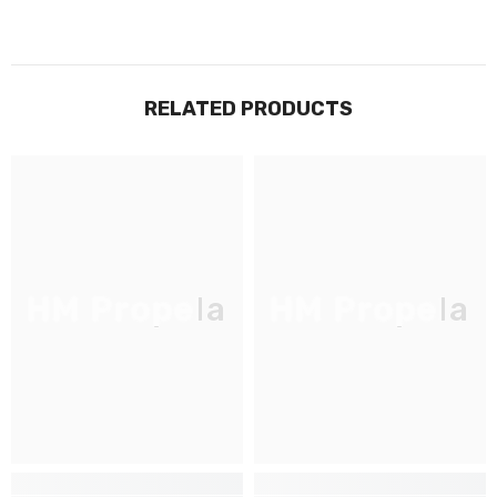
RELATED PRODUCTS
JOIGNEZ-VOUS À NOTRE
LISTE D'ENVOI
Inscrivez-vous pour des mises à jour
exclusives, nouveautés et réductions
réservées aux initiés
HM Propela
HM Propela
S'INSCRIRE
Non Merci