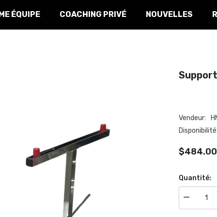
E ÉQUIPE
COACHING PRIVÉ
NOUVELLES
Support 
Vendeur:
HM
Disponibilité:
$484.00
Quantité:
Réduire
la
quantité