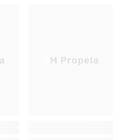
a
HM Propela