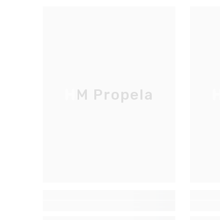
HM Propela
H