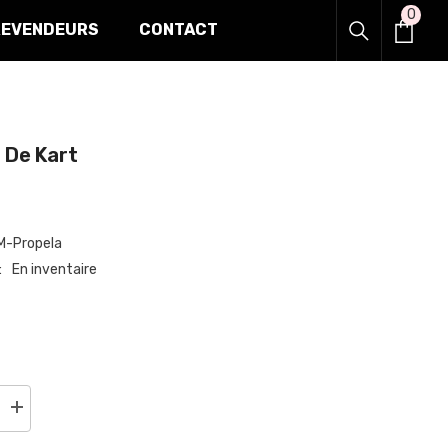
0
0
REVENDEURS
CONTACT
item
De Kart
-Propela
En inventaire
Augmenter
la
quantité