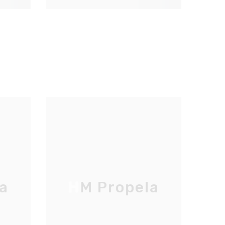
a
HM Propela