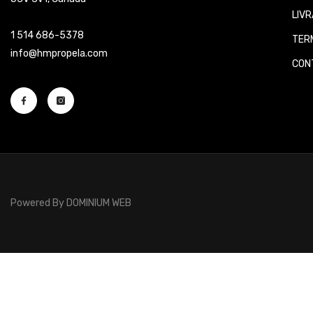
LIVR
1 514 686-5378
TERM
info@hmpropela.com
CONT
Powered By
DOMINIUM WEB