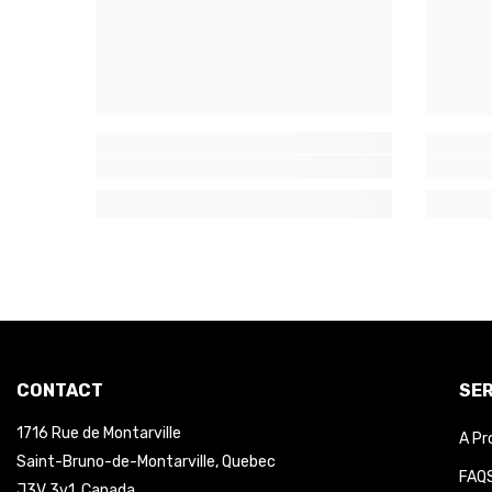
CONTACT
SER
1716 Rue de Montarville
A Pr
Saint-Bruno-de-Montarville, Quebec
FAQS
J3V 3v1, Canada