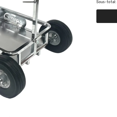
Sous-total:
de
Support
de
kart