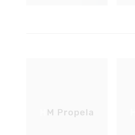
HM Propela
H