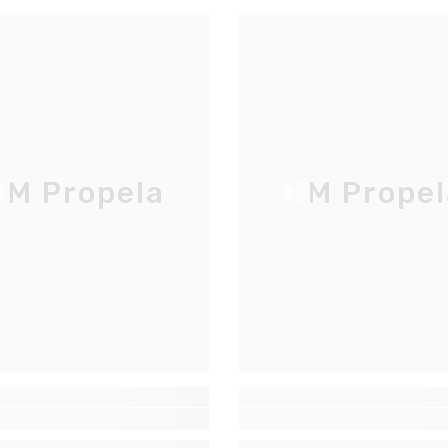
JOIGNEZ-VOUS À NOTRE
LISTE D'ENVOI
Inscrivez-vous pour des mises à jour
exclusives, nouveautés et réductions
M Propela
HM Propel
réservées aux initiés
S'INSCRIRE