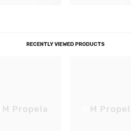
Non Merci
RECENTLY VIEWED PRODUCTS
M Propela
HM Propel