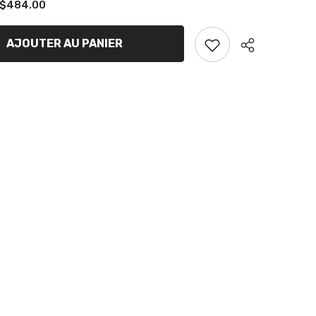
$484.00
de
Support
de
kart
AJOUTER AU PANIER
Partager