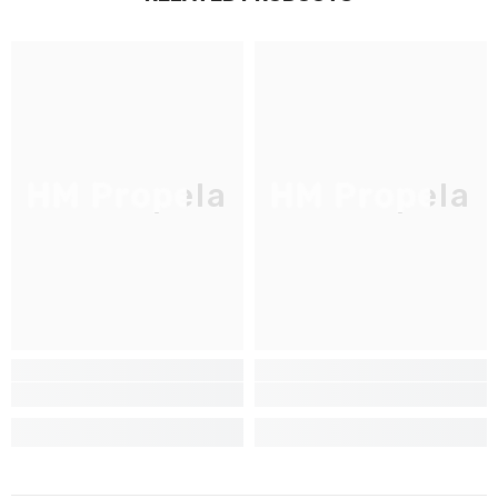
JOIGNEZ-VOUS À NOTRE
LISTE D'ENVOI
Inscrivez-vous pour des mises à jour
exclusives, nouveautés et réductions
réservées aux initiés
HM Propela
HM Propela
S'INSCRIRE
Non Merci