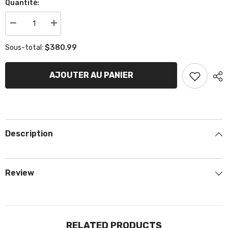
Quantité:
Réduire
Augmenter
la
la
quantité
quantité
$380.99
Sous-total:
de
de
Siège
Siège
Jecko
Jecko
B3
B3
AJOUTER AU PANIER
Standard
Standard
Description
Review
RELATED PRODUCTS