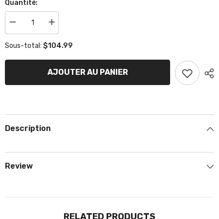
Quantité:
Réduire
Augmenter
la
la
quantité
quantité
$104.99
Sous-total:
de
de
Réservoir
Réservoir
Essence
Essence
KR1-
KR1-
AJOUTER AU PANIER
2-
2-
4
4
Description
Review
RELATED PRODUCTS