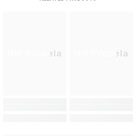
JOIGNEZ-VOUS À NOTRE
LISTE D'ENVOI
Inscrivez-vous pour des mises à jour
exclusives, nouveautés et réductions
réservées aux initiés
HM Propela
HM Propela
S'INSCRIRE
Non Merci