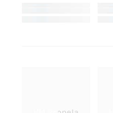
HM Propela
H