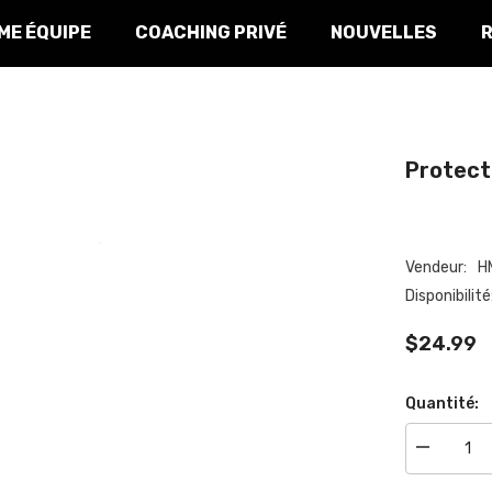
E ÉQUIPE
COACHING PRIVÉ
NOUVELLES
Protecte
Vendeur:
HM
Disponibilité:
$24.99
Quantité:
Réduire
la
quantité