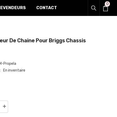
0
0
REVENDEURS
CONTACT
item
ur De Chaine Pour Briggs Chassis
-Propela
En inventaire
Augmenter
la
quantité