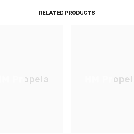
RELATED PRODUCTS
JOIGNEZ-VOUS À NOTRE
LISTE D'ENVOI
Inscrivez-vous pour des mises à jour
exclusives, nouveautés et réductions
réservées aux initiés
M Propela
HM Propel
S'INSCRIRE