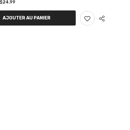
$24.99
de
Protecteur
de
chaine
AJOUTER AU PANIER
pour
Briggs
chassis
Partager