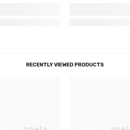
Non Merci
RECENTLY VIEWED PRODUCTS
M Propela
HM Propel