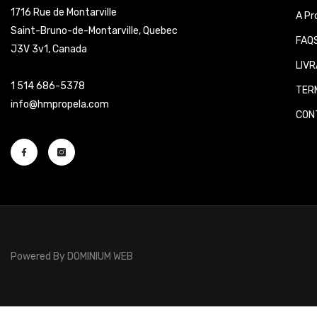
1716 Rue de Montarville
A Pr
Saint-Bruno-de-Montarville, Quebec
FAQS
J3V 3v1, Canada
LIVR
1 514 686-5378
TERM
info@hmpropela.com
CONT
Powered By
DOMINIUM WEB