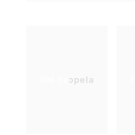
HM Propela
H