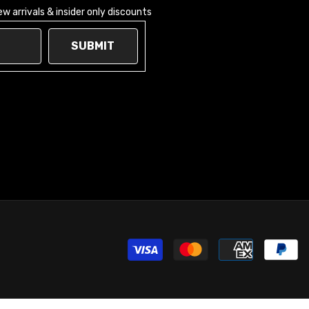
 arrivals & insider only discounts
SUBMIT
Moy
de
paie