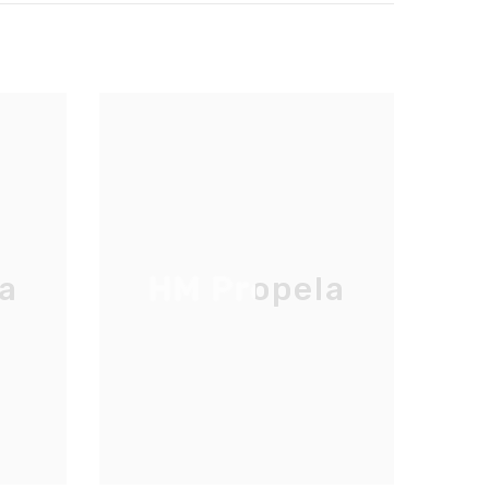
a
HM Propela