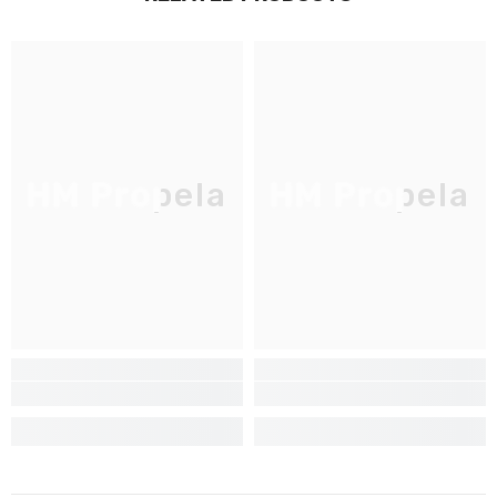
JOIGNEZ-VOUS À NOTRE
LISTE D'ENVOI
Inscrivez-vous pour des mises à jour
exclusives, nouveautés et réductions
réservées aux initiés
HM Propela
HM Propela
S'INSCRIRE
Non Merci