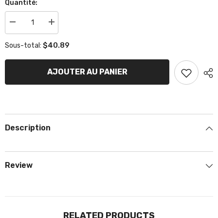
Quantité:
Réduire
Augmenter
la
la
quantité
quantité
$40.89
Sous-total:
de
de
Plastique
Plastique
Support
Support
avant
avant
AJOUTER AU PANIER
pare-
pare-
choc
choc
Noir
Noir
Description
Review
RELATED PRODUCTS