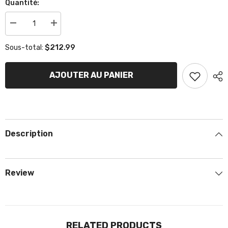
Quantité:
Réduire
Augmenter
la
la
quantité
quantité
$212.99
Sous-total:
de
de
Plancher
Plancher
Fibre
Fibre
de
de
AJOUTER AU PANIER
verre
verre
KR1-
KR1-
2-
2-
4
4
Description
Review
RELATED PRODUCTS