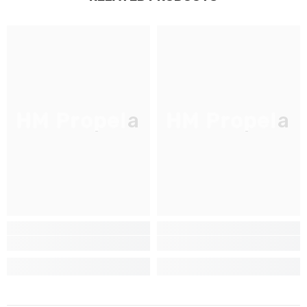
JOIGNEZ-VOUS À NOTRE
LISTE D'ENVOI
Inscrivez-vous pour des mises à jour
exclusives, nouveautés et réductions
réservées aux initiés
HM Propela
HM Propela
S'INSCRIRE
Non Merci