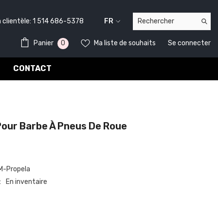
lientèle:
1 514 686-5378
FR
FR
0
0
Panier
Ma liste de souhaits
Se connecter
EN
item
CONTACT
our Barbe À Pneus De Roue
-Propela
En inventaire