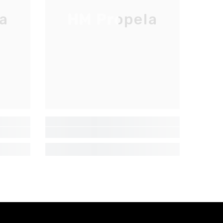
a
HM Propela