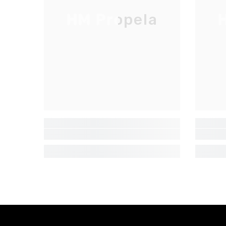
HM Propela
H