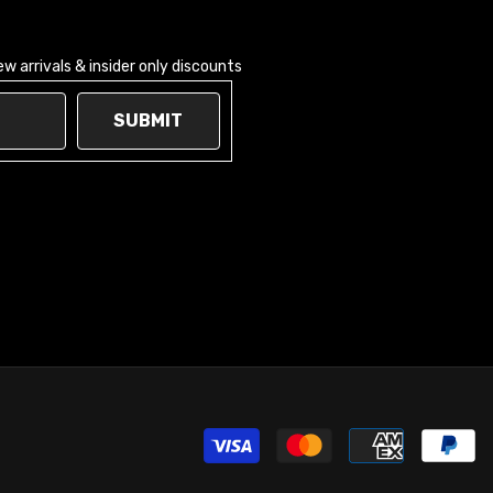
 arrivals & insider only discounts
SUBMIT
Moy
de
paie