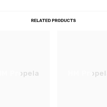
RELATED PRODUCTS
M Propela
HM Propel
JOIGNEZ-VOUS À NOTRE
LISTE D'ENVOI
Inscrivez-vous pour des mises à jour
exclusives, nouveautés et réductions
réservées aux initiés