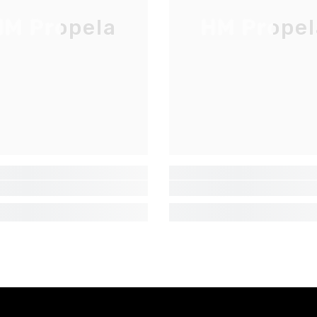
M Propela
HM Propel