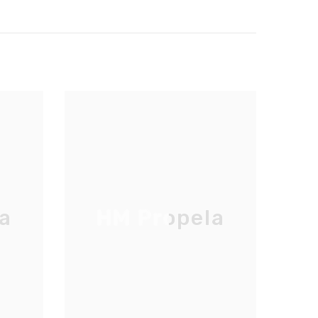
a
HM Propela