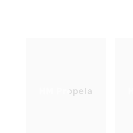
HM Propela
H