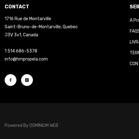
CONTACT
SER
1716 Rue de Montarville
A Pr
Saint-Bruno-de-Montarville, Quebec
FAQS
J3V 3v1, Canada
LIVR
1 514 686-5378
TERM
info@hmpropela.com
CONT
Powered By
DOMINIUM WEB