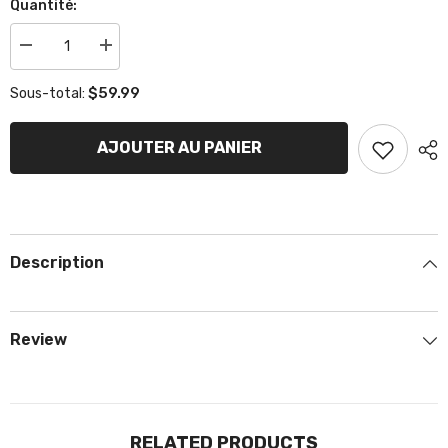
Quantité:
Réduire
Augmenter
la
la
quantité
quantité
$59.99
Sous-total:
de
de
ensemble
ensemble
pare-
pare-
choc
choc
AJOUTER AU PANIER
arrière
arrière
support
support
30mm
30mm
Description
Review
RELATED PRODUCTS