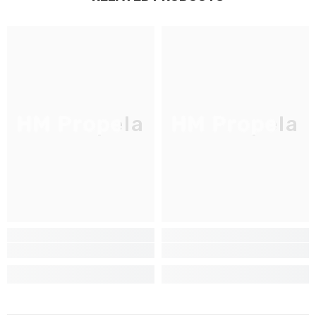
JOIGNEZ-VOUS À NOTRE
LISTE D'ENVOI
Inscrivez-vous pour des mises à jour
exclusives, nouveautés et réductions
réservées aux initiés
HM Propela
HM Propela
S'INSCRIRE
Non Merci