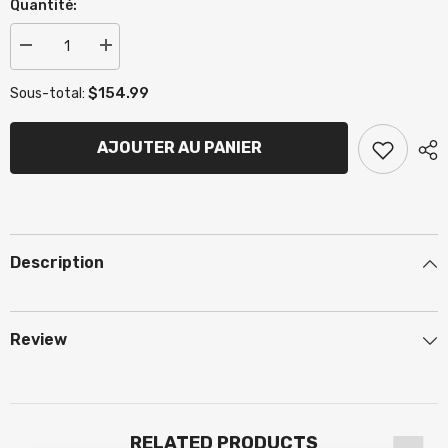
Quantité:
Réduire
Augmenter
la
la
quantité
quantité
$154.99
Sous-total:
de
de
Ligne
Ligne
à
à
frein
frein
AJOUTER AU PANIER
KR1-
KR1-
2-
2-
4
4
Description
Review
RELATED PRODUCTS