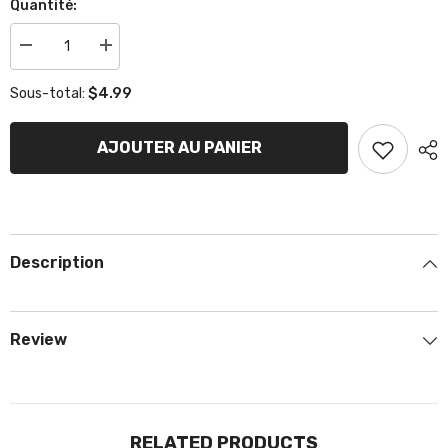
Quantité:
Réduire
Augmenter
la
la
quantité
quantité
$4.99
Sous-total:
de
de
Guide
Guide
cable
cable
à
à
AJOUTER AU PANIER
accélérateur
accélérateur
Description
Review
RELATED PRODUCTS