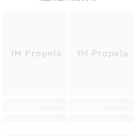
JOIGNEZ-VOUS À NOTRE
LISTE D'ENVOI
Inscrivez-vous pour des mises à jour
exclusives, nouveautés et réductions
réservées aux initiés
HM Propela
HM Propela
S'INSCRIRE
Non Merci