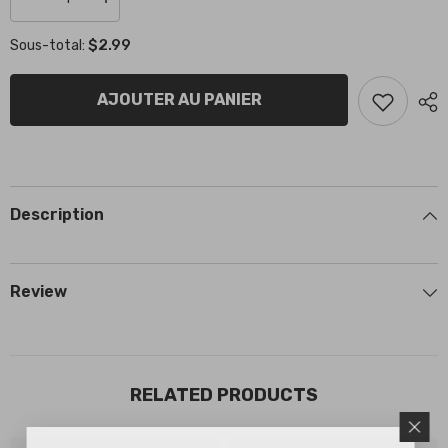
Réduire
Augmenter
la
la
quantité
quantité
$2.99
Sous-total:
de
de
Fixing
Fixing
clipe
clipe
Pastille
Pastille
AJOUTER AU PANIER
frein
frein
KR1-
KR1-
2-
2-
4
4
Description
Review
RELATED PRODUCTS