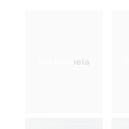
HM Propela
H