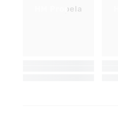
HM Propela
H