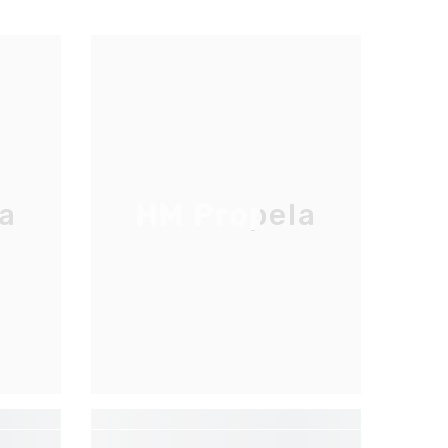
a
HM Propela