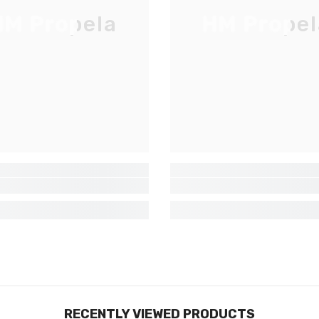
Inscrivez-vous pour des mises à jour
M Propela
HM Propel
exclusives, nouveautés et réductions
réservées aux initiés
S'INSCRIRE
Non Merci
RECENTLY VIEWED PRODUCTS