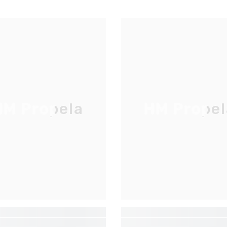
M Propela
HM Propel