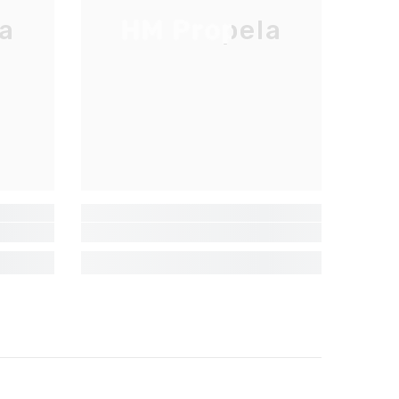
a
HM Propela