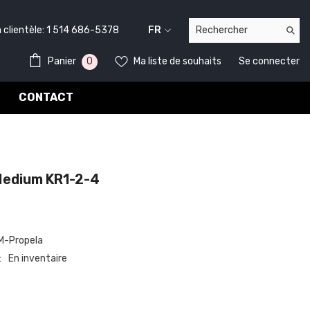
lientèle:
1 514 686-5378
FR
FR
0
0
Panier
Ma liste de souhaits
Se connecter
EN
item
CONTACT
edium KR1-2-4
-Propela
En inventaire