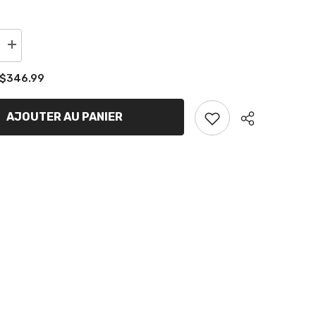
Augmenter
la
quantité
$346.99
de
Essieu
Medium
KR1-
AJOUTER AU PANIER
2-
4
Partager