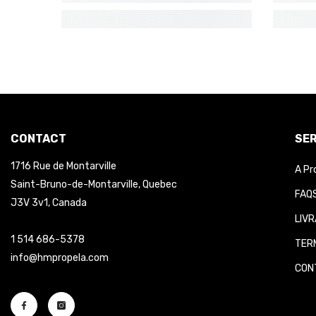
CONTACT
SER
1716 Rue de Montarville
A Pr
Saint-Bruno-de-Montarville, Quebec
FAQS
J3V 3v1, Canada
LIVR
1 514 686-5378
TERM
info@hmpropela.com
CONT