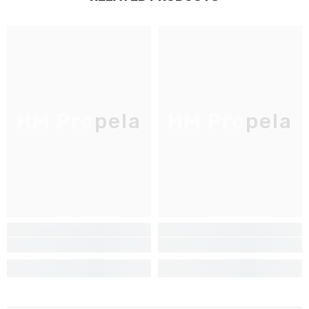
JOIGNEZ-VOUS À NOTRE
LISTE D'ENVOI
Inscrivez-vous pour des mises à jour
exclusives, nouveautés et réductions
réservées aux initiés
HM Propela
HM Propela
S'INSCRIRE
Non Merci