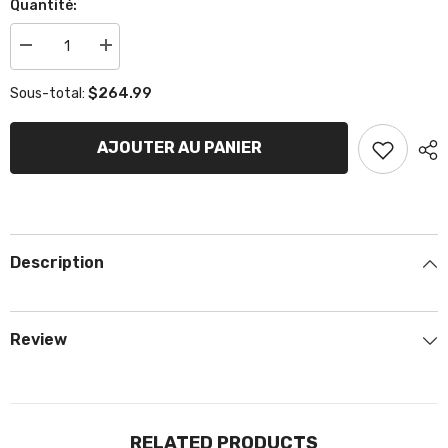
Quantité:
Réduire
Augmenter
la
la
quantité
quantité
$264.99
Sous-total:
de
de
Essieu
Essieu
Medium
Medium
KR
KR
AJOUTER AU PANIER
MINI
MINI
Description
Review
RELATED PRODUCTS