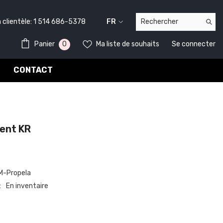
lientèle:
1 514 686-5378
FR
FR
0
0
Panier
Ma liste de souhaits
Se connecter
EN
item
CONTACT
nt KR
-Propela
En inventaire