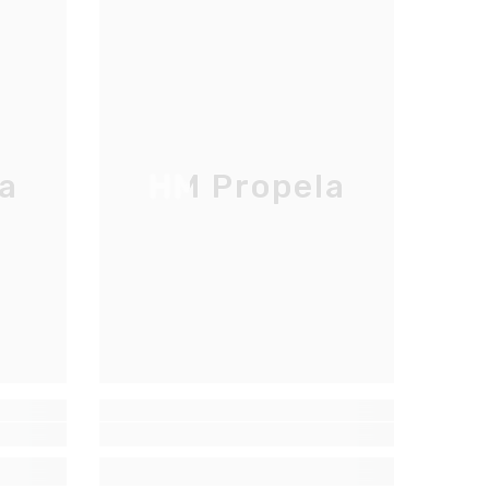
a
HM Propela