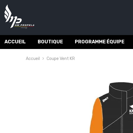
IGNORER ET PASSER AU CONTENU
ACCUEIL
BOUTIQUE
PROGRAMME ÉQUIPE
Accueil
Coupe Vent KR