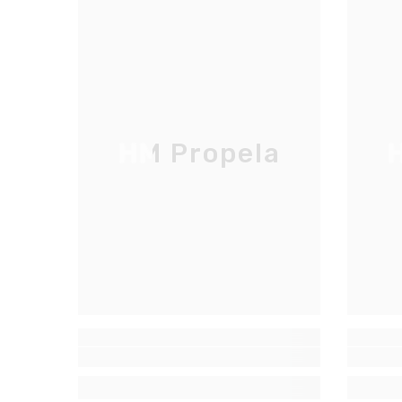
HM Propela
H