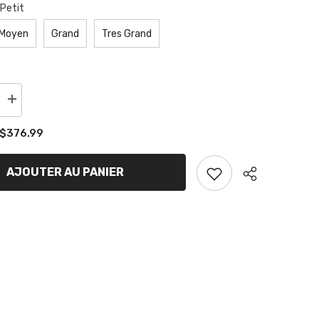
etit
oyen
Grand
Tres Grand
Augmenter
la
quantité
376.99
de
Coupe
Vent
KR
AJOUTER AU PANIER
Partager