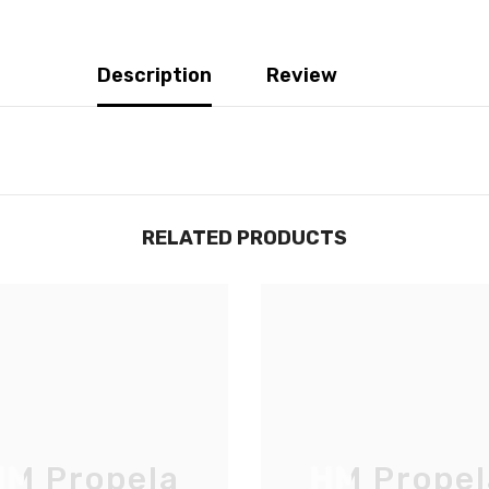
Description
Review
RELATED PRODUCTS
JOIGNEZ-VOUS À NOTRE
LISTE D'ENVOI
M Propela
HM Propel
Inscrivez-vous pour des mises à jour