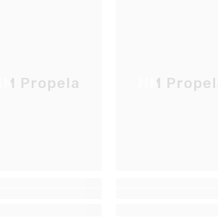
M Propela
HM Propel