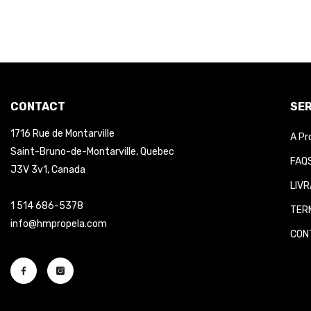
CONTACT
SER
1716 Rue de Montarville
A Pr
Saint-Bruno-de-Montarville, Quebec
FAQS
J3V 3v1, Canada
LIVR
1 514 686-5378
TERM
info@hmpropela.com
CONT