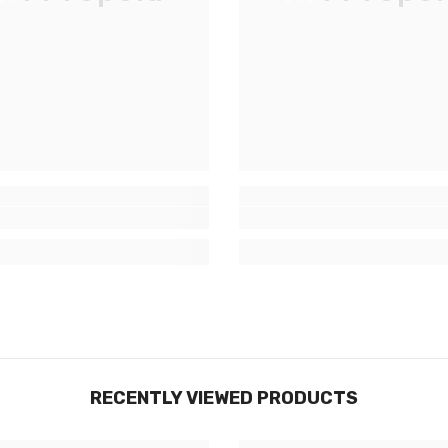
exclusives, nouveautés et réductions
réservées aux initiés
S'INSCRIRE
Non Merci
RECENTLY VIEWED PRODUCTS