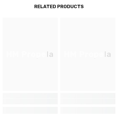
RELATED PRODUCTS
JOIGNEZ-VOUS À NOTRE
LISTE D'ENVOI
Inscrivez-vous pour des mises à jour
exclusives, nouveautés et réductions
réservées aux initiés
HM Propela
HM Propela
S'INSCRIRE
Non Merci