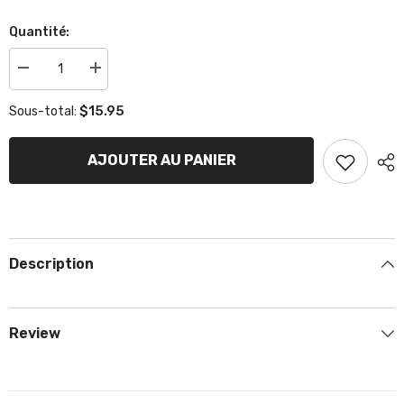
Quantité:
Réduire
Augmenter
la
la
quantité
quantité
$15.95
Sous-total:
de
de
Bougie
Bougie
d&#39;allumage
d&#39;allumage
Autolite
Autolite
AJOUTER AU PANIER
Description
Review