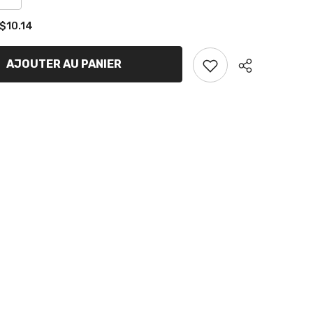
la
quantité
10.14
de
Bouchon
pour
connecteur
AJOUTER AU PANIER
de
ligne
à
essence
Partager