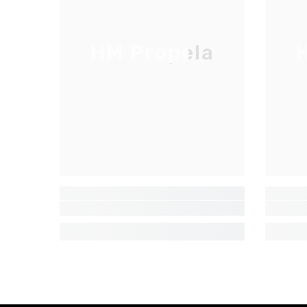
HM Propela
H