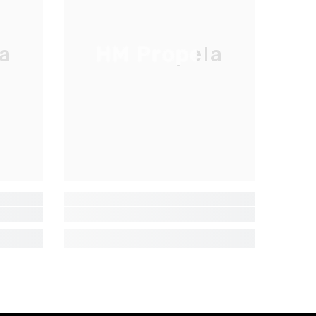
a
HM Propela