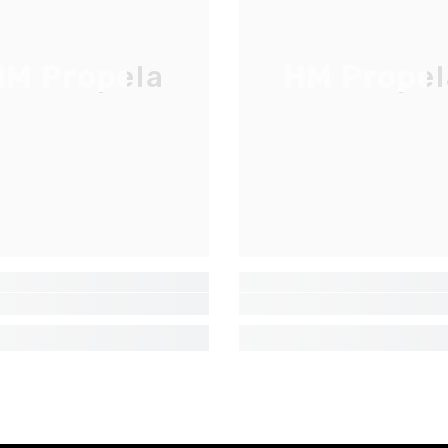
M Propela
HM Propel