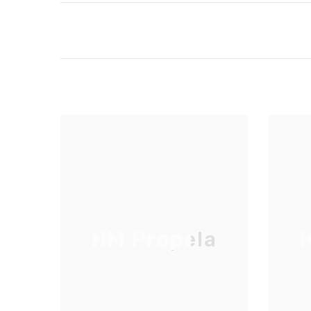
HM Propela
H