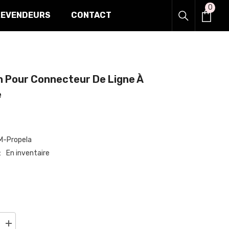
0
0
REVENDEURS
CONTACT
item
Pour Connecteur De Ligne À
-Propela
En inventaire
Augmenter