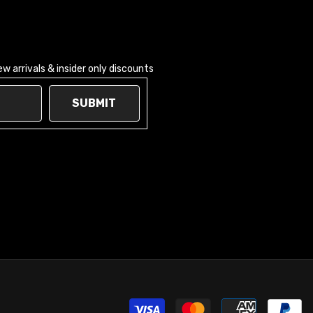
 arrivals & insider only discounts
SUBMIT
Moy