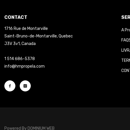
CONTACT
SER
1716 Rue de Montarville
A Pr
Saint-Bruno-de-Montarville, Quebec
FAQS
J3V 3v1, Canada
LIVR
1 514 686-5378
TERM
info@hmpropela.com
CONT
Powered By
DOMINIUM WEB