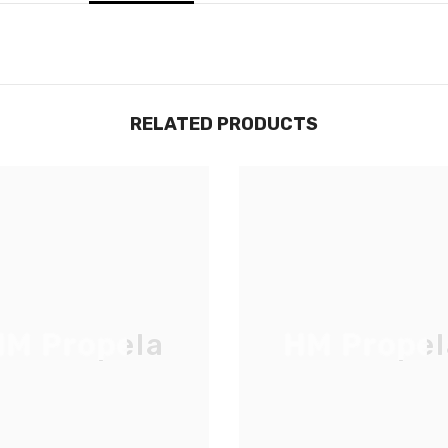
RELATED PRODUCTS
JOIGNEZ-VOUS À NOTRE
LISTE D'ENVOI
Inscrivez-vous pour des mises à jour
exclusives, nouveautés et réductions
réservées aux initiés
M Propela
HM Propel
S'INSCRIRE