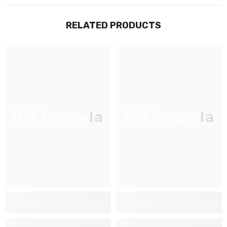
RELATED PRODUCTS
JOIGNEZ-VOUS À NOTRE
LISTE D'ENVOI
Inscrivez-vous pour des mises à jour
exclusives, nouveautés et réductions
réservées aux initiés
HM Propela
HM Propela
S'INSCRIRE
Non Merci