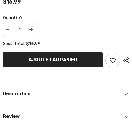
$16.99
Quantité:
Réduire
Augmenter
la
la
quantité
quantité
$16.99
Sous-total:
de
de
Bouchon
Bouchon
de
de
réservoir
réservoir
AJOUTER AU PANIER
à
à
essence
essence
Description
Review