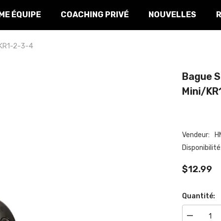
E ÉQUIPE
COACHING PRIVÉ
NOUVELLES
KR1-2-3-4
Bague Su
Mini/KR1
Vendeur:
HM
Disponibilité:
$12.99
Quantité:
Réduire