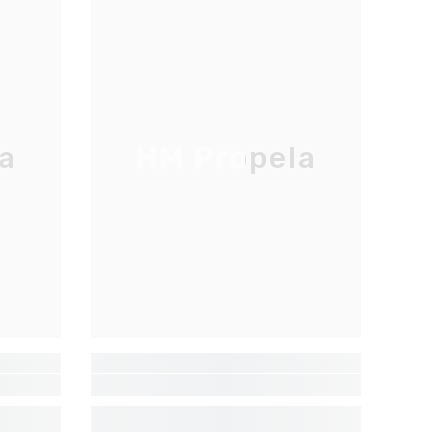
a
HM Propela