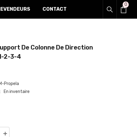
0
0
REVENDEURS
CONTACT
item
pport De Colonne De Direction
-2-3-4
-Propela
En inventaire
Augmenter