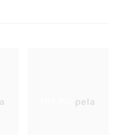
a
HM Propela