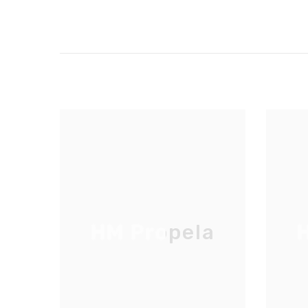
HM Propela
H