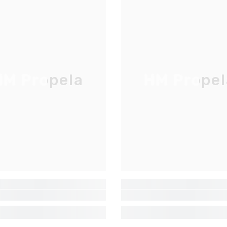
JOIGNEZ-VOUS À NOTRE
LISTE D'ENVOI
Inscrivez-vous pour des mises à jour
M Propela
HM Propel
exclusives, nouveautés et réductions
réservées aux initiés
S'INSCRIRE
Non Merci