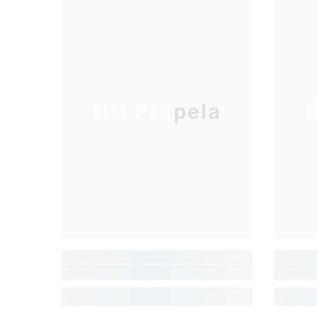
HM Propela
H