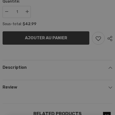
Quantité:
Réduire
Augmenter
la
la
quantité
quantité
$42.99
Sous-total:
de
de
Attache
Attache
Pare-
Pare-
choc
choc
AJOUTER AU PANIER
Avant
Avant
MINI
MINI
Description
Review
RELATED PRODUCTS